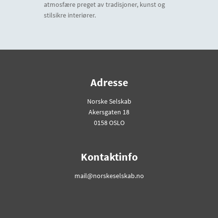
atmosfære preget av tradisjoner, kunst og
stilsikre interiører.
Adresse
Norske Selskab
Akersgaten 18
0158 OSLO
Kontaktinfo
mail@norskeselskab.no