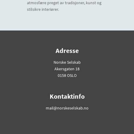
atmosfære preget av tradisjoner, kunst og
stilsikre interiører.
Adresse
Norske Selskab
Akersgaten 18
0158 OSLO
Kontaktinfo
mail@norskeselskab.no